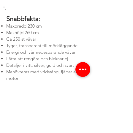
Snabbfakta:
M
axbredd 230 cm
Maxhöjd 260 cm
Ca 250 st vävar
Tyger, transparent till mörkläggande
Energi och värmebesparande vävar
Lätta att rengöra och bleknar ej
Detaljer i vitt, silver, guld och svart
Manövreras med vridstång, fjäder eller
motor
Öppettider
Måndag - torsdag
7.00-16.30
Fredag 7.00-16.00